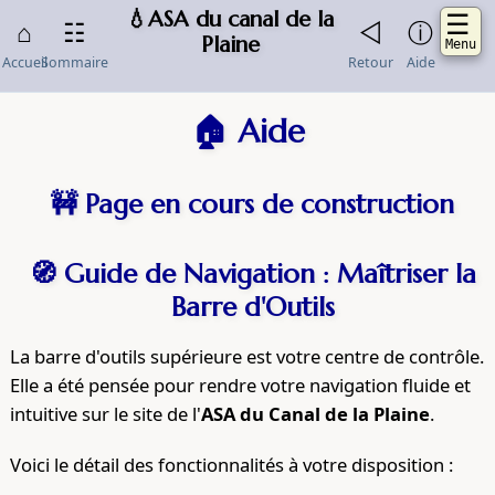
💧ASA du canal de la
☰
⌂
☷
◁
ⓘ
Plaine
Menu
Accueil
Sommaire
Retour
Aide
🏠 Aide
Accueil
Actualites
🚧 Page en cours de construction
Aide
Contacts
🧭 Guide de Navigation : Maîtriser la
Missions
Barre d'Outils
Questions
La barre d'outils supérieure est votre centre de contrôle.
frequentes
Elle a été pensée pour rendre votre navigation fluide et
Sommaire
intuitive sur le site de l'
ASA du Canal de la Plaine
.
Documents-
officiels
Voici le détail des fonctionnalités à votre disposition :