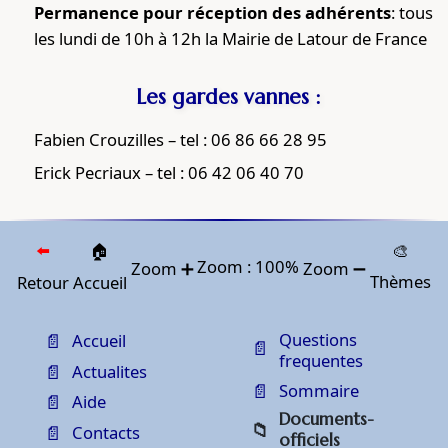
Fonctionnement
Permanence pour réception des adhérents
: tous
les lundi de 10h à 12h la Mairie de Latour de France
Les gardes vannes :
Fabien Crouzilles – tel : 06 86 66 28 95
Erick Pecriaux – tel : 06 42 06 40 70
⬅️
🏠
🎨
Zoom :
100
%
Zoom ➕
Zoom ➖
Thèmes
Retour
Accueil
Questions
Accueil
frequentes
Actualites
Sommaire
Aide
Documents-
Contacts
officiels