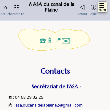
💧ASA du canal de la
☰
⌂
☷
◁
ⓘ
Plaine
Menu
Accueil
Sommaire
Retour
Aide
Accueil
Actualites
☎️
📱
📍
✉️
Aide
Contacts
Missions
Contacts
Questions
frequentes
Secrétariat de l'ASA :
Sommaire
Documents-
☎️ : 04 68 29 02 25
officiels
📩 :
asa.ducanaldelaplaine2@gmail.com