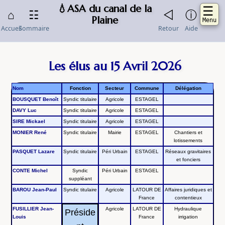
💧ASA du canal de la
☰
⌂
☷
◁
ⓘ
Plaine
Menu
Accueil
Sommaire
Retour
Aide
Accueil
Les élus au 15 Avril 2026
Actualites
Nom
Fonction
Secteur
Commune
Délégation
Aide
BOUSQUET Benoît
Syndic titulaire
Agricole
ESTAGEL
Contacts
DAVY Luc
Syndic titulaire
Agricole
ESTAGEL
SIRE Mickael
Syndic titulaire
Agricole
ESTAGEL
Missions
MONIER René
Syndic titulaire
Mairie
ESTAGEL
Chantiers et
lotissements
Questions
PASQUET Lazare
Syndic titulaire
Péri Urbain
ESTAGEL
Réseaux gravitaires
frequentes
et fonciers
CONTE Michel
Syndic
Péri Urbain
ESTAGEL
Sommaire
suppléant
BAROU Jean-Paul
Syndic titulaire
Agricole
LATOUR DE
Affaires juridiques et
Documents-
France
contentieux
officiels
FUSILLIER Jean-
Agricole
LATOUR DE
Hydraulique
Préside
Louis
France
irrigation