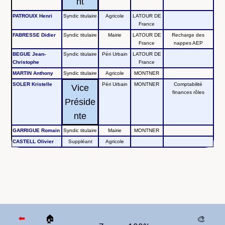
nt
Fonctionnement
PATROUIX Henri
Syndic titulaire
Agricole
LATOUR DE
France
FABRESSE Didier
Syndic titulaire
Mairie
LATOUR DE
Recharge des
France
nappes AEP
BEGUE Jean-
Syndic titulaire
Péri Urbain
LATOUR DE
Christophe
France
MARTIN Anthony
Syndic titulaire
Agricole
MONTNER
SOLER Kristelle
Péri Urbain
MONTNER
Comptabilité
Vice
finances rôles
Préside
nte
GARRIGUE Romain
Syndic titulaire
Mairie
MONTNER
CASTELL Olivier
Suppléant
Agricole
⬅️
🏠
🎨